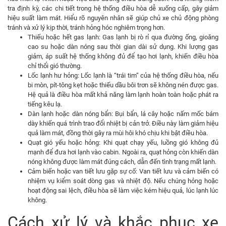
tra định kỳ, các chi tiết trong hệ thống điều hòa dễ xuống cấp, gây giảm
hiệu suất làm mát. Hiểu rõ nguyên nhân sẽ giúp chủ xe chủ động phòng
tránh và xử lý kịp thời, tránh hỏng hóc nghiêm trọng hơn.
Thiếu hoặc hết gas lạnh: Gas lạnh bị rò rỉ qua đường ống, gioăng
cao su hoặc dàn nóng sau thời gian dài sử dụng. Khi lượng gas
giảm, áp suất hệ thống không đủ để tạo hơi lạnh, khiến điều hòa
chỉ thổi gió thường.
Lốc lạnh hư hỏng: Lốc lạnh là “trái tim” của hệ thống điều hòa, nếu
bi mòn, pít-tông kẹt hoặc thiếu dầu bôi trơn sẽ không nén được gas.
Hệ quả là điều hòa mất khả năng làm lạnh hoàn toàn hoặc phát ra
tiếng kêu lạ.
Dàn lạnh hoặc dàn nóng bẩn: Bụi bẩn, lá cây hoặc nấm mốc bám
dày khiến quá trình trao đổi nhiệt bị cản trở. Điều này làm giảm hiệu
quả làm mát, đồng thời gây ra mùi hôi khó chịu khi bật điều hòa.
Quạt gió yếu hoặc hỏng: Khi quạt chạy yếu, luồng gió không đủ
mạnh để đưa hơi lạnh vào cabin. Ngoài ra, quạt hỏng còn khiến dàn
nóng không được làm mát đúng cách, dẫn đến tình trạng mất lạnh.
Cảm biến hoặc van tiết lưu gặp sự cố: Van tiết lưu và cảm biến có
nhiệm vụ kiểm soát dòng gas và nhiệt độ. Nếu chúng hỏng hoặc
hoạt động sai lệch, điều hòa sẽ làm việc kém hiệu quả, lúc lạnh lúc
không.
Cách xử lý và khắc phục xe