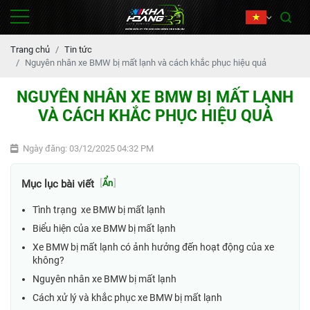
Trang chủ
Tin tức
Nguyên nhân xe BMW bị mất lạnh và cách khắc phục hiệu quả
NGUYÊN NHÂN XE BMW BỊ MẤT LẠNH
VÀ CÁCH KHẮC PHỤC HIỆU QUẢ
Ngày đăng: 03/12/2025 04:32 PM
Mục lục bài viết
[
Ẩn
]
Tình trạng xe BMW bị mất lạnh
Biểu hiện của xe BMW bị mất lạnh
Xe BMW bị mất lạnh có ảnh hưởng đến hoạt động của xe
không?
Nguyên nhân xe BMW bị mất lạnh
Cách xử lý và khắc phục xe BMW bị mất lạnh