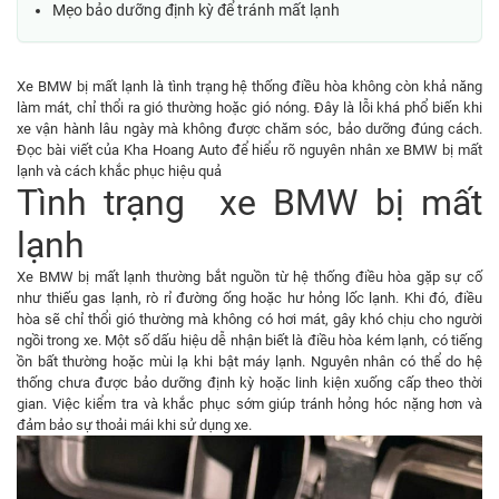
Mẹo bảo dưỡng định kỳ để tránh mất lạnh
Xe BMW bị mất lạnh là tình trạng hệ thống điều hòa không còn khả năng
làm mát, chỉ thổi ra gió thường hoặc gió nóng. Đây là lỗi khá phổ biến khi
xe vận hành lâu ngày mà không được chăm sóc, bảo dưỡng đúng cách.
Đọc bài viết của Kha Hoang Auto để hiểu rõ nguyên nhân xe BMW bị mất
lạnh và cách khắc phục hiệu quả
Tình trạng xe BMW bị mất
lạnh
Xe BMW bị mất lạnh thường bắt nguồn từ hệ thống điều hòa gặp sự cố
như thiếu gas lạnh, rò rỉ đường ống hoặc hư hỏng lốc lạnh. Khi đó, điều
hòa sẽ chỉ thổi gió thường mà không có hơi mát, gây khó chịu cho người
ngồi trong xe. Một số dấu hiệu dễ nhận biết là điều hòa kém lạnh, có tiếng
ồn bất thường hoặc mùi lạ khi bật máy lạnh. Nguyên nhân có thể do hệ
thống chưa được bảo dưỡng định kỳ hoặc linh kiện xuống cấp theo thời
gian. Việc kiểm tra và khắc phục sớm giúp tránh hỏng hóc nặng hơn và
đảm bảo sự thoải mái khi sử dụng xe.