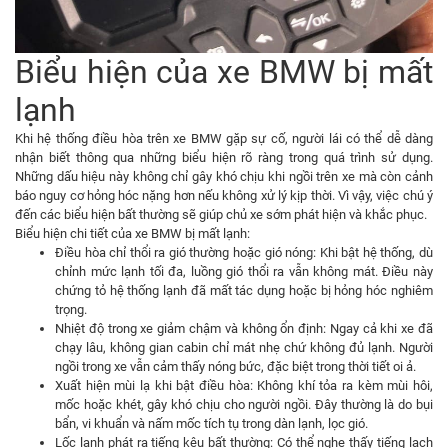
Biểu hiện của xe BMW bị mất
lạnh
Khi hệ thống điều hòa trên xe BMW gặp sự cố, người lái có thể dễ dàng
nhận biết thông qua những biểu hiện rõ ràng trong quá trình sử dụng.
Những dấu hiệu này không chỉ gây khó chịu khi ngồi trên xe mà còn cảnh
báo nguy cơ hỏng hóc nặng hơn nếu không xử lý kịp thời. Vì vậy, việc chú ý
đến các biểu hiện bất thường sẽ giúp chủ xe sớm phát hiện và khắc phục.
Biểu hiện chi tiết của xe BMW bị mất lạnh:
Điều hòa chỉ thổi ra gió thường hoặc gió nóng: Khi bật hệ thống, dù
chỉnh mức lạnh tối đa, luồng gió thổi ra vẫn không mát. Điều này
chứng tỏ hệ thống lạnh đã mất tác dụng hoặc bị hỏng hóc nghiêm
trọng.
Nhiệt độ trong xe giảm chậm và không ổn định: Ngay cả khi xe đã
chạy lâu, không gian cabin chỉ mát nhẹ chứ không đủ lạnh. Người
ngồi trong xe vẫn cảm thấy nóng bức, đặc biệt trong thời tiết oi ả.
Xuất hiện mùi lạ khi bật điều hòa: Không khí tỏa ra kèm mùi hôi,
mốc hoặc khét, gây khó chịu cho người ngồi. Đây thường là do bụi
bẩn, vi khuẩn và nấm mốc tích tụ trong dàn lạnh, lọc gió.
Lốc lạnh phát ra tiếng kêu bất thường: Có thể nghe thấy tiếng lạch