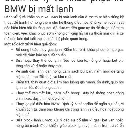
BMW bị mất lạnh
Cách xử lý và khắc phục xe BMW bị mất lạnh cần được thực hiện đúng kỹ
thuật để tránh hư hỏng thêm cho hệ thống điều hòa. Chủ xe nên quan sát
các biểu hiện bất thường, sau đó đưa xe đến gara uy tín để được kiểm tra
toàn diện. Việc khắc phục sớm không chỉ giúp lấy lại sự thoải mái khi lái xe
mà còn kéo dài tuổi thọ cho các bộ phận quan trọng.
Một số cách xử lý hiệu quả gồm:
Bổ sung hoặc thay gas lạnh: Kiểm tra rò rỉ, khắc phục rồi nạp gas
mới để đảm bảo áp suất chuẩn.
Sửa hoặc thay thế lốc lạnh: Nếu lốc kêu to, hỏng bi hoặc kẹt pít-
tông cần xử lý hoặc thay mới.
Vệ sinh dàn lạnh, dàn nóng: Làm sạch bụi bẩn, nấm mốc để tăng
hiệu suất trao đổi nhiệt và khử mùi.
Kiểm tra, thay quạt gió: Đảm bảo luồng gió mạnh, ổn định, giúp hơi
lạnh lan tỏa đều trong cabin.
Thay thế van tiết lưu, cảm biến hỏng: Giúp hệ thống hoạt động
chính xác, duy trì nhiệt độ ổn định.
Thay lọc gió điều hòa BMW: Định kỳ 6 tháng/lần để ngăn bụi bẩn, vi
khuẩn tích tụ, đảm bảo không khí trong lành và điều hòa hoạt động
hiệu quả.
Sửa block lạnh BMW: Xử lý các sự cố như xì gas, kẹt van hoặc
hỏng bo mạch điều khiển, giúp block lạnh vận hành trơn tru và ổn