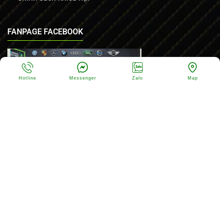
FANPAGE FACEBOOK
Hotline
Messenger
Zalo
Map
Copyright © 2025 -
KHA HOÀNG AUTO SERVICE
. All rights
reserved. Design by
Webvps.vn