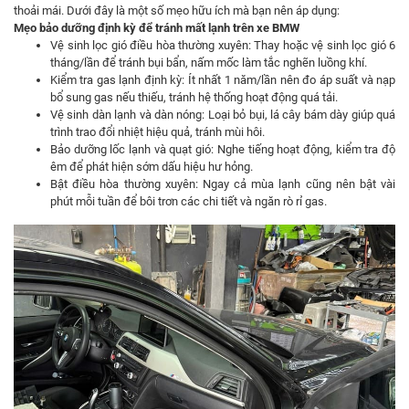
thoải mái. Dưới đây là một số mẹo hữu ích mà bạn nên áp dụng:
Mẹo bảo dưỡng định kỳ để tránh mất lạnh trên xe BMW
Vệ sinh lọc gió điều hòa thường xuyên: Thay hoặc vệ sinh lọc gió 6
tháng/lần để tránh bụi bẩn, nấm mốc làm tắc nghẽn luồng khí.
Kiểm tra gas lạnh định kỳ: Ít nhất 1 năm/lần nên đo áp suất và nạp
bổ sung gas nếu thiếu, tránh hệ thống hoạt động quá tải.
Vệ sinh dàn lạnh và dàn nóng: Loại bỏ bụi, lá cây bám dày giúp quá
trình trao đổi nhiệt hiệu quả, tránh mùi hôi.
Bảo dưỡng lốc lạnh và quạt gió: Nghe tiếng hoạt động, kiểm tra độ
êm để phát hiện sớm dấu hiệu hư hỏng.
Bật điều hòa thường xuyên: Ngay cả mùa lạnh cũng nên bật vài
phút mỗi tuần để bôi trơn các chi tiết và ngăn rò rỉ gas.