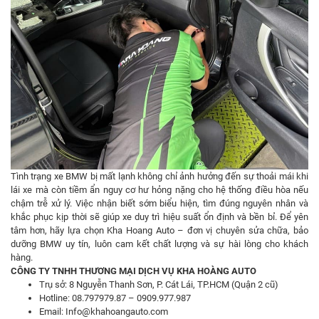
Tình trạng xe BMW bị mất lạnh không chỉ ảnh hưởng đến sự thoải mái khi
lái xe mà còn tiềm ẩn nguy cơ hư hỏng nặng cho hệ thống điều hòa nếu
chậm trễ xử lý. Việc nhận biết sớm biểu hiện, tìm đúng nguyên nhân và
khắc phục kịp thời sẽ giúp xe duy trì hiệu suất ổn định và bền bỉ. Để yên
tâm hơn, hãy lựa chọn Kha Hoang Auto – đơn vị chuyên sửa chữa, bảo
dưỡng BMW uy tín, luôn cam kết chất lượng và sự hài lòng cho khách
hàng.
CÔNG TY TNHH THƯƠNG MẠI DỊCH VỤ KHA HOÀNG AUTO
Trụ sở: 8 Nguyễn Thanh Sơn, P. Cát Lái, TP.HCM (Quận 2 cũ)
Hotline: 08.797979.87 – 0909.977.987
Email: Info@khahoangauto.com