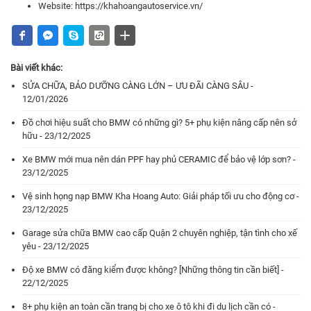
Website:
https://khahoangautoservice.vn/
Bài viết khác:
SỬA CHỮA, BẢO DƯỠNG CÀNG LỚN – ƯU ĐÃI CÀNG SÂU -
12/01/2026
Đồ chơi hiệu suất cho BMW có những gì? 5+ phụ kiện nâng cấp nên sở
hữu - 23/12/2025
Xe BMW mới mua nên dán PPF hay phủ CERAMIC để bảo vệ lớp sơn? -
23/12/2025
Vệ sinh họng nạp BMW Kha Hoang Auto: Giải pháp tối ưu cho động cơ -
23/12/2025
Garage sửa chữa BMW cao cấp Quận 2 chuyên nghiệp, tận tình cho xế
yêu - 23/12/2025
Độ xe BMW có đăng kiểm được không? [Những thông tin cần biết] -
22/12/2025
8+ phụ kiện an toàn cần trang bị cho xe ô tô khi đi du lịch cần có -