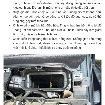
cạch, rít hoặc ù to mỗi khi điều hòa hoạt động. Tiếng kêu này là dấu
hiệu cảnh báo lốc lạnh bị mòn, hỏng bi hoặc thiếu dầu bôi trơn.
Quạt gió điều hòa chạy yếu và rung lắc: Luồng gió ra không đều,
yếu hơn so với trước và có tiếng ù. Khi tốc độ quạt cao, xe có thể
rung nhẹ, gây mất thoải mái.
Kính xe dễ bị mờ khi bật điều hòa: Thay vì hút ẩm, hệ thống lại để
không khí ẩm bám vào kính, đặc biệt là kính lái. Điều này làm giảm
tầm nhìn, gây nguy hiểm khi lái xe.
Cabin luôn trong trạng thái oi bức, nóng nực: Không gian bên trong
không được làm mát, khiến hơi nóng tích tụ. Người ngồi cảm thấy
mệt mỏi, khó chịu, nhất là khi xe chạy dưới trời nắng.