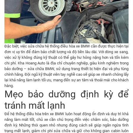
Đặc biệt, việc sửa chữa hệ thống điều hòa xe BMW cần được thực hiện tại
đơn vị uy tín để đảm bảo chất lượng và độ bền lâu dài. Với dòng xe sang,
việc xử lý không đúng kỹ thuật có thể gây hư hỏng nặng hơn và tốn kém
chi phí. Kha Hoang Auto là địa chỉ chuyên nghiệp, giàu kinh nghiệm trong
bảo dưỡng – sửa chữa BMW, sử dụng trang thiết bị hiện đại và phụ tùng
chính hãng. Đội ngũ kỹ thuật viên tay nghề cao sẽ giúp xe nhanh chóng lấy
lại khả năng làm lạnh tối ưu, mang đến sự an tâm và thoải mái cho khách
hàng.
Mẹo bảo dưỡng định kỳ để
tránh mất lạnh
Để hệ thống điều hòa trên xe BMW luôn hoạt động ổn định và duy trì khả
năng làm mát tốt, chủ xe cần chú trọng đến việc chăm sóc, bảo dưỡng
định kỳ. Những thói quen nhỏ nhưng đúng cách sẽ giúp ngăn ngừa tình
trạng mất lạnh, giảm chi phí sửa chữa và giữ cho không gian cabin luôn