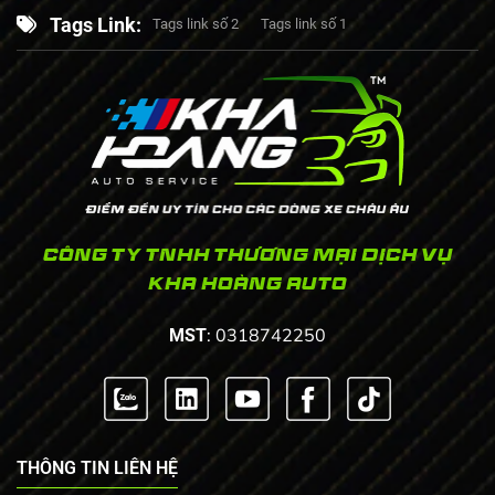
Tags Link:
Tags link số 2
Tags link số 1
CÔNG TY TNHH THƯƠNG MẠI DỊCH VỤ
KHA HOÀNG AUTO
: 0318742250
MST
THÔNG TIN LIÊN HỆ